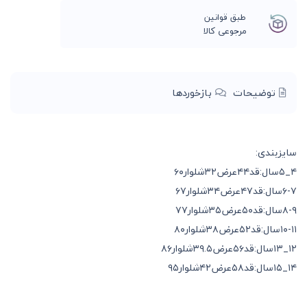
طبق قوانین
مرجوعی کالا
توضیحات
بازخوردها
سایزبندی:
۴_۵سال:قد۴۴عرض۳۲شلوار۶۰
۶-۷سال:قد۴۷عرض۳۴شلوار۶۷
۸-۹سال:قد۵۰عرض۳۵شلوار۷۷
۱۰-۱۱سال:قد۵۲عرض۳۸شلوار۸۰
۱۲_۱۳سال:قد۵۶عرض۳۹.۵شلوار۸۶
۱۴_۱۵سال:قد۵۸عرض۴۲شلوار۹۵