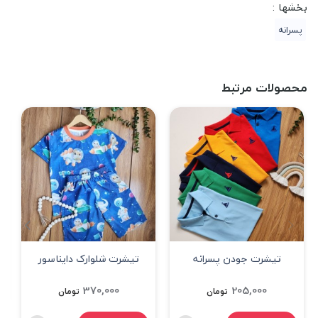
بخشها :
پسرانه
محصولات مرتبط
تیشرت جودن پسرانه
تیشرت شلوارک دایناسور
فضانورد
370,000
205,000
تومان
تومان