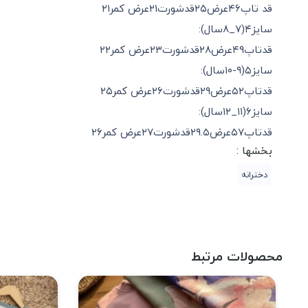
قد تاپ۴۶عرض۲۵قدشورت۲۱عرض کمر۲۱
سایز۴(۷_۸سال):
قدتاپ۴۹عرض۲۸قدشورت۲۳عرض کمر۲۲
سایز۵(۹-۱۰سال):
قدتاپ۵۲عرض۲۹قدشورت۲۶عرض کمر۲۵
سایز۶(۱۱_۱۲سال):
قدتاپ۵۷عرض۲۹.۵قدشورت۲۷عرض کمر۲۶
بخشها :
دخترانه
محصولات مرتبط