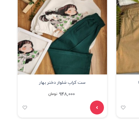
ست کراپ شلوار دختر بهار
948,000
تومان