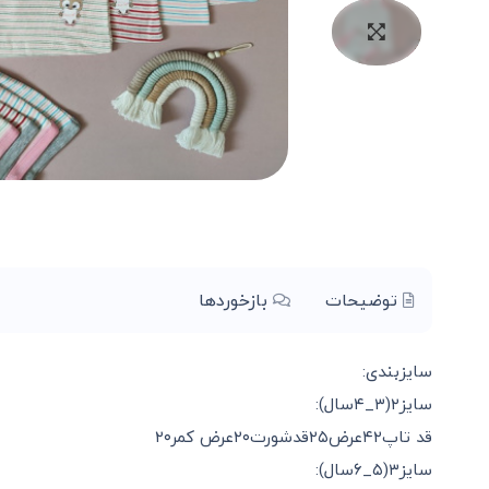
توضیحات
بازخوردها
سایزبندی:
سایز۲(۳_۴سال):
قد تاپ۴۲عرض۲۵قدشورت۲۰عرض کمر۲۰
سایز۳(۵_۶سال):