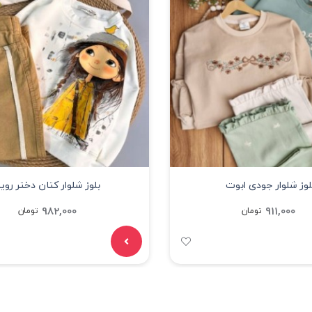
لوز شلوار جودی ابوت
بلوز شلوار کتان دختر رویا
982,000
911,000
تومان
تومان