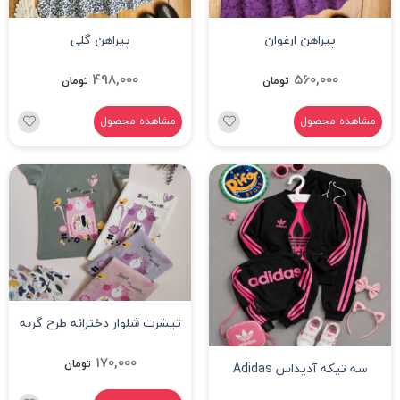
پیراهن ارغوان
پیراهن گلی
498,000
560,000
تومان
تومان
مشاهده محصول
مشاهده محصول
تیشرت شلوار دخترانه طرح گربه
170,000
تومان
سه تیکه آدیداس Adidas
مشکی