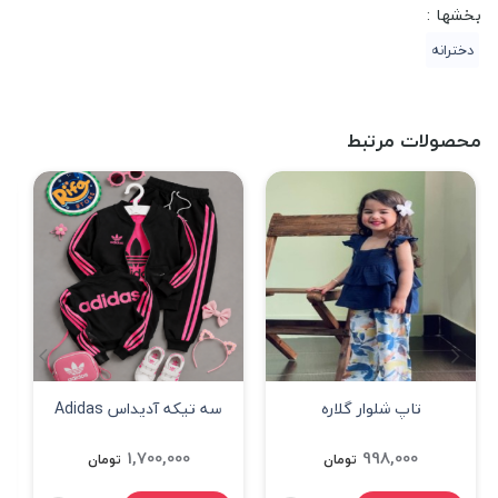
بخشها :
دخترانه
محصولات مرتبط
تاپ شلوار گلاره
سه تیکه آدیداس Adidas
مشکی
1,700,000
998,000
تومان
تومان