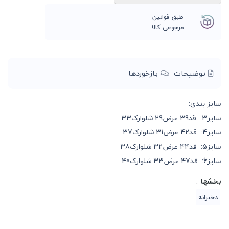
طبق قوانین
مرجوعی کالا
توضیحات
بازخوردها
سایز بندی:
سایز3: قد39 عرض29 شلوارک33
سایز4: قد42 عرض31 شلوارک37
سایز5: قد44 عرض32 شلوارک38
سایز6: قد47 عرض33 شلوارک40
بخشها :
دخترانه