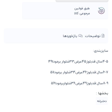
طبق قوانین
مرجوعی کالا
توضیحات
بازخوردها
سایزبندی:
4-5سال:قدبلوز45عرض33شلوار برمودا49
6-7سال:قدبلوز46عرض34شلوار برمودا51
8-9سال:قدبلوز49عرض36شلواربرمودا56
بخشها :
دخترانه