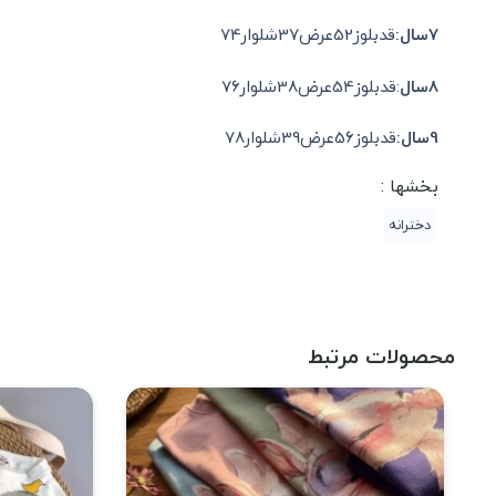
7سال:
قدبلوز52عرض37شلوار74
8سال
:قدبلوز54عرض38شلوار76
9سال:
قدبلوز56عرض39شلوار78
بخشها :
دخترانه
محصولات مرتبط