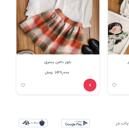
بلوز دامن یسری
649,000
تومان
ات در