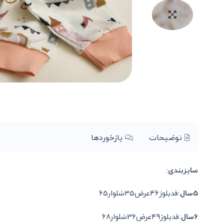
توضیحات
بازخوردها
سایزبندی:
5سال:
قدبلوز46عرض35شلوار65
6سال:
قدبلوز49عرض36شلوار68