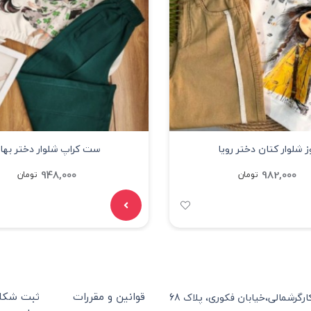
ز شلوار کتان دختر رویا
ست کراپ شلوار دختر بهار
948,000
982,000
تومان
تومان
قوانین و مقررات
ثبت شکای
ارگرشمالی،خیابان فکوری، پلاک 68