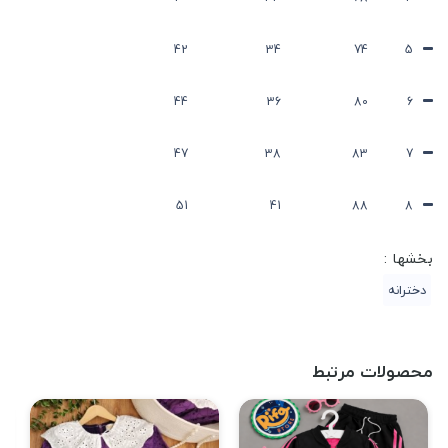
42
34
74
5
44
36
80
6
47
38
83
7
51
41
88
8
بخشها :
دخترانه
محصولات مرتبط