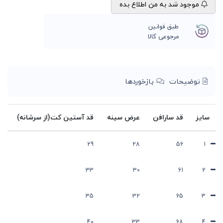
موجود شد به من اطلاع بده
طبق قوانین
مرجوعی کالا
توضیحات
بازخوردها
سایز
قد سارافن
عرض سینه
قد آستین کت(از سرشانه)
29
28
56
1
33
30
61
2
35
32
65
3
40
33
68
4