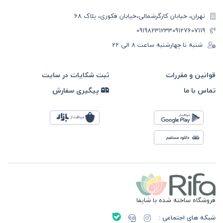
تهران، خیابان کارگرشمالی،خیابان فکوری، پلاک 68
09198231233
09127607119
شنبه تا چهارشنبه ساعت ۸ الی 22
قوانین و مقررات
ثبت شکایات در سایت
تماس با ما
پیگیری سفارش
فروشگاه ساخته شده با شاپفا
شبکه های اجتماعی :